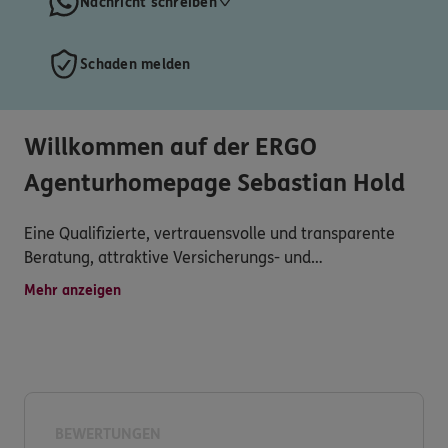
Nachricht schreiben
Schaden melden
Willkommen auf der ERGO
Agenturhomepage Sebastian Hold
Eine Qualifizierte, vertrauensvolle und transparente
Beratung, attraktive Versicherungs- und
Finanzdienstleistungsprodukte, persönliche Betreuung,
Mehr anzeigen
schnelle Schadenregulierung und vielseitiger Service
werden hier groß geschrieben.
Versichern heißt verstehen! Deshalb entwickle ich
meine Angebote für Sie immer weiter.
BEWERTUNGEN