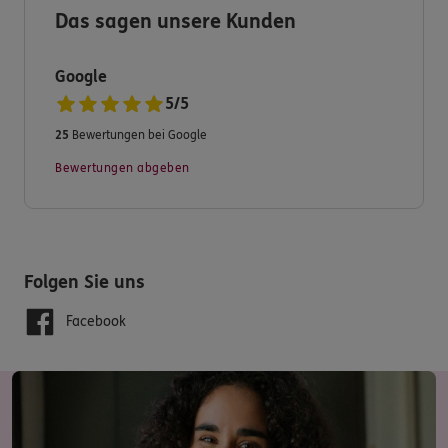
Das sagen unsere Kunden
Haben Sie dennoch Fragen zum Produkt- und
Serviceangebot?
Google
5
/
5
25
Bewertungen bei Google
Dann nehmen Sie Kontakt zu mir auf.
Bewertungen abgeben
Ich freue mich auf Sie.
Folgen Sie uns
Ihre ERGO Versicherungsagentur Sebastian Hold
Facebook