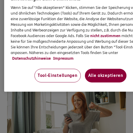
Kieferorthopädie Sofortschutz für Kinder
Wenn Sie auf "Alle akzeptieren" klicken, stimmen Sie der Speicherung 
und ähnlichen Technologien (Tools) auf Ihrem Gerät zu. Dadurch ermö
Einzigartiger Schutz mit Sofortleistung für Kinder
eine zuverlässige Funktion der Website, die Analyse der Websitenutzun
Messung von Marketingaktivitäten sowie die Möglichkeit, Ihnen persona
Für die Zahngesundheit Ihrer Kinder und nur bei
Inhalte und Werbeanzeigen zur Verfügung zu stellen, z.B. durch die N
uns: Sie erhalten Sofortleistungen bei bereits
Facebook Audiences oder Google Ads. Falls Sie
nicht zustimmen
möchten
angeratener oder laufender Kieferorthopädie-
keine für Sie maßgeschneiderte Anpassung und Werbung auf dieser Se
Sie können Ihre Entscheidungen jederzeit über den Button "Tool-Eins
Behandlung.
anpassen. Näheres zu den eingesetzten Tools finden Sie unter
Datenschutzhinweise
Impressum
Mehr erfahren
Tool-Einstellungen
Alle akzeptieren