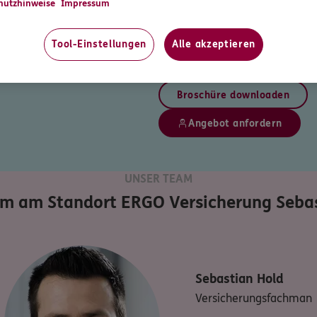
hutzhinweise
Impressum
Bediensteter des öffentlichen D
Ausübung Ihres Amtes einem D
Gilt auch für öffentliche/hohei
Tool-Einstellungen
Alle akzeptieren
B. freiwillige Feuerwehr, Bürger
Broschüre downloaden
Angebot anfordern
UNSER TEAM
am am Standort
ERGO Versicherung Sebas
Sebastian
Hold
Versicherungsfachman