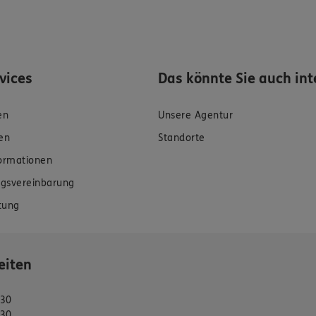
rvices
Das könnte Sie auch int
en
Unsere Agentur
en
Standorte
formationen
gsvereinbarung
tung
eiten
:30
:30