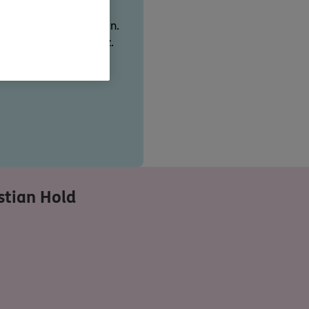
ienstes bei der
ritten Schaden zufügen.
tliche Ehrenämter wie z.
meister, Laienrichter.
tian Hold