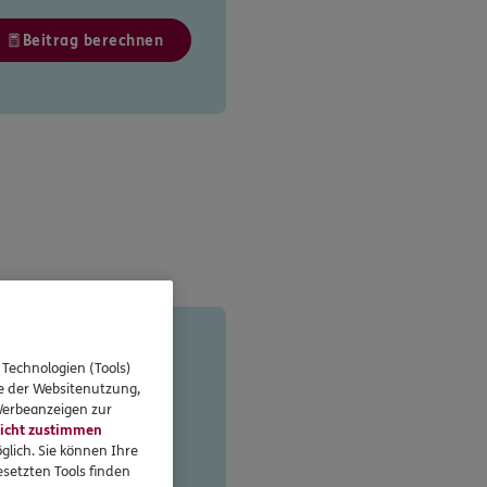
Beitrag berechnen
 Technologien (Tools)
ht
se der Websitenutzung,
 Werbeanzeigen zur
icht zustimmen
glich. Sie können Ihre
setzten Tools finden
 Beamter oder