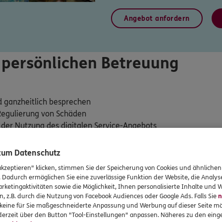
Angebot anfordern
r persönlichen Betreuung
d ganzheitlich besprechen
Regulierung von Schäden
 der Nutzung des digitalen Service-Angebots
 zum Datenschutz
akzeptieren" klicken, stimmen Sie der Speicherung von Cookies und ähnlichen
Neu: Amts- und Diensthaftpflic
. Dadurch ermöglichen Sie eine zuverlässige Funktion der Website, die Analy
rketingaktivitäten sowie die Möglichkeit, Ihnen personalisierte Inhalte und
n, z.B. durch die Nutzung von Facebook Audiences oder Google Ads. Falls Sie
n
r keine für Sie maßgeschneiderte Anpassung und Werbung auf dieser Seite mö
erzeit über den Button "Tool-Einstellungen" anpassen. Näheres zu den einge
Wir springen ein, wenn Sie als