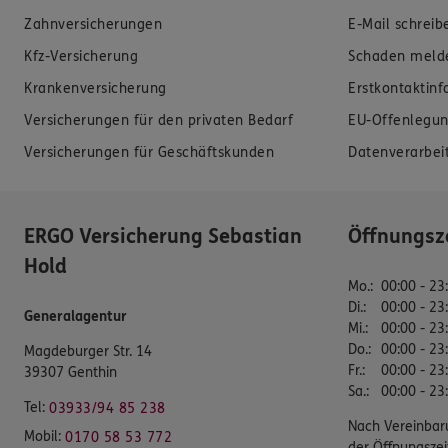
Zahnversicherungen
E-Mail schreib
Kfz-Versicherung
Schaden meld
Krankenversicherung
Erstkontaktin
Versicherungen für den privaten Bedarf
EU-Offenlegun
Versicherungen für Geschäftskunden
Datenverarbei
ERGO Versicherung Sebastian
Öffnungsz
Hold
Mo.
:
00:00 - 23
Di.
:
00:00 - 23
Generalagentur
Mi.
:
00:00 - 23
Do.
:
00:00 - 23
Magdeburger Str. 14
Fr.
:
00:00 - 23
39307 Genthin
Sa.
:
00:00 - 23
Tel:
03933/94 85 238
Nach Vereinbar
Mobil:
0170 58 53 772
der Öffnungszei