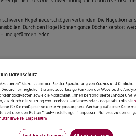
sser gilt nicht als Überschwemmung und dadurch verursachte
en schweren Hagelniederschlägen verbunden. Die Hagelkörner s
isbällen. Durch den Hagel können ganze Dächer zerstört wer
 – und gefährden jeden.
ereits im Gange, sollten alle Gefahrenquellen beseitigt werden.
 zum Datenschutz
ungen, Regenrinnen, Abflüsse und den Blitzableiter. Entfernen 
akzeptieren" klicken, stimmen Sie der Speicherung von Cookies und ähnlichen
. Dadurch ermöglichen Sie eine zuverlässige Funktion der Website, die Analy
alls einige Dinge zu beachten:
rketingaktivitäten sowie die Möglichkeit, Ihnen personalisierte Inhalte und
n, z.B. durch die Nutzung von Facebook Audiences oder Google Ads. Falls Sie
n
r keine für Sie maßgeschneiderte Anpassung und Werbung auf dieser Seite mö
wie möglich halten, beschädigte Fenster und Dächer abdichte
erzeit über den Button "Tool-Einstellungen" anpassen. Näheres zu den einge
gefährden könnten, beseitigen
hutzhinweise
Impressum
sollten zunächst vom Versicherungsfachmann begutachtet und 
Tool-Einstellungen
Alle akzeptieren