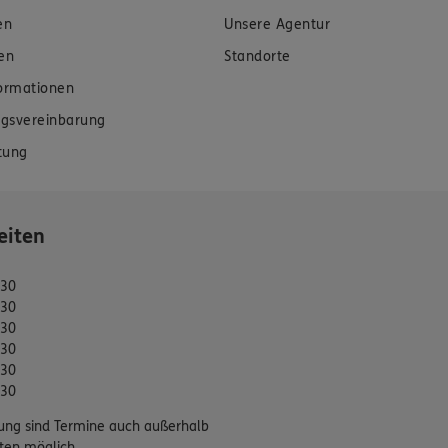
en
Unsere Agentur
en
Standorte
formationen
gsvereinbarung
tung
eiten
:30
:30
:30
:30
:30
:30
ung sind Termine auch außerhalb
ten möglich.