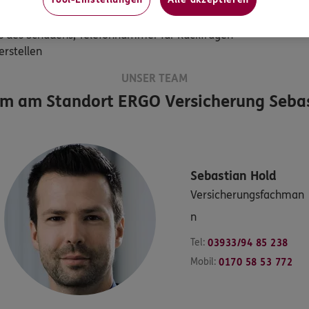
halten, falls Wasser ins Haus gedrungen ist
ersicherungsnummer, was ist beschädigt, in welchem Umfang,
os des Schadens, Telefonnummer für Rückfragen
erstellen
UNSER TEAM
am am Standort
ERGO Versicherung Sebas
Sebastian
Hold
Versicherungsfachman
n
Tel:
03933/94 85 238
Mobil:
0170 58 53 772