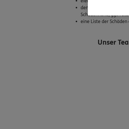
elektrische Geräte absc
den Schaden melden: V
Schadenhöhe, ggf. Fot
eine Liste der Schäden 
Unser Te