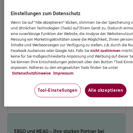
Verfügung
Sichern Sie sich jetzt einen 100€
Amazon-
Einstellungen zum Datenschutz
Gutschein
* bei Abschluss
Wenn Sie auf "Alle akzeptieren" klicken, stimmen Sie der Speicherung 
Risikohinweise: Der Wert der Fondsanteile
und ähnlichen Technologien (Tools) auf Ihrem Gerät zu. Dadurch ermö
und deren Erträge können sowohl steigen
eine zuverlässige Funktion der Website, die Analyse der Websitenutzun
Messung von Marketingaktivitäten sowie die Möglichkeit, Ihnen persona
als auch fallen. Und es besteht die
Inhalte und Werbeanzeigen zur Verfügung zu stellen, z.B. durch die N
Möglichkeit, dass Sie am Ende der
Facebook Audiences oder Google Ads. Falls Sie
nicht zustimmen
möchten
Ansparphase bei einer Rückgabe von
keine für Sie maßgeschneiderte Anpassung und Werbung auf dieser Se
Anteilen nicht den vollen investierten
Sie können Ihre Entscheidungen jederzeit über den Button "Tool-Eins
anpassen. Näheres zu den eingesetzten Tools finden Sie unter
Betrag zurückerhalten. Fonds unterliegen
Datenschutzhinweise
Impressum
zudem den allgemeinen Markt- und
Zinsänderungsrisiken.
Tool-Einstellungen
Alle akzeptieren
Berater kontaktieren
ERGO und MEAG – Ihre starken Partner bei