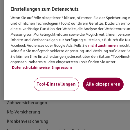
Ich bin verpflichtet, Ihnen Auskünfte zu meiner
Einstellungen zum Datenschutz
Person zu geben. Sowohl Ihr Schutz als Verbraucher
sowie auch gesetzliche Regelungen halten mich
Wenn Sie auf "Alle akzeptieren" klicken, stimmen Sie der Speicherung 
und ähnlichen Technologien (Tools) auf Ihrem Gerät zu. Dadurch ermö
dazu an. Ich biete Beratung an, für die
eine zuverlässige Funktion der Website, die Analyse der Websitenutzun
Versicherungsvermittlung erhalte ich Provision,
Messung von Marketingaktivitäten sowie die Möglichkeit, Ihnen persona
ferner sonstige Zuwendungen.
Inhalte und Werbeanzeigen zur Verfügung zu stellen, z.B. durch die N
Facebook Audiences oder Google Ads. Falls Sie
nicht zustimmen
möchten
Mehr Informationen
keine für Sie maßgeschneiderte Anpassung und Werbung auf dieser Se
Sie können Ihre Entscheidungen jederzeit über den Button "Tool-Eins
anpassen. Näheres zu den eingesetzten Tools finden Sie unter
Datenschutzhinweise
Impressum
Tool-Einstellungen
Alle akzeptieren
Produkte
Zahnversicherungen
Kfz-Versicherung
Krankenversicherung